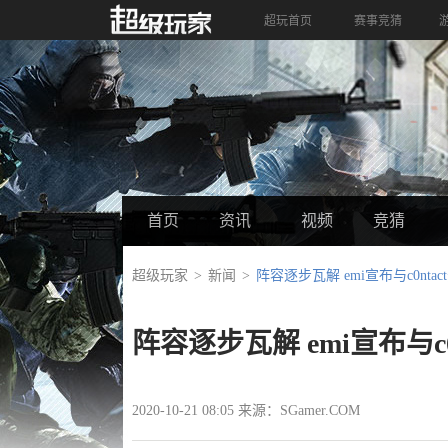
超玩首页
赛事竞猜
首页
资讯
视频
竞猜
超级玩家
新闻
阵容逐步瓦解 emi宣布与c0nta
阵容逐步瓦解 emi宣布与c0
2020-10-21 08:05 来源：SGamer.COM