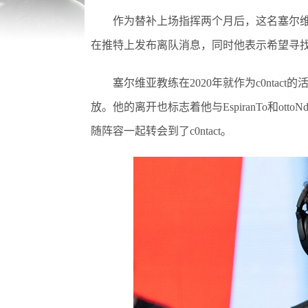
作为替补上场指挥两个月后，这名塞尔维亚
在推特上发布离队消息，同时他表示希望寻
塞尔维亚教练在2020年就作为c0ntac
放。他的离开也标志着他与EspiranTo和ot
随阵容一起转会到了c0ntact。