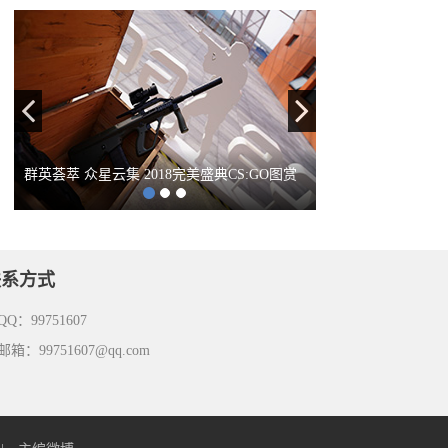
Previous
Next
群英荟萃 众星云集 2018完美盛典CS:GO图赏
联系方式
Q：99751607
箱：99751607@qq.com