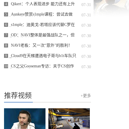
Qikert：个人表现进步 能力还有上升
4
07-31
空间
Aunkere赞赏s1mple课程：尝试去做
5
07-31
一些真正的内容这很酷
s1mple：迪奥戈-若塔应该代替C罗在
6
07-30
葡萄牙国家队首发
OD：NAVI整体是最强战队之一，但
7
07-30
选手个人能力还不足
NAVI老板：又一次“意外”的胜利！
8
07-30
Cloud9在天梯遭遇电子哥与b1t车队只
9
07-30
取得5分
CS之父Gooseman专访：关于CS创作
10
07-30
灵感、枪械平衡和设计缺
推荐视频
+更多