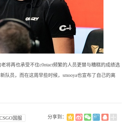
将再也承受不住c0ntact频繁的人员更替与糟糕的成绩选
们的新队员，而在这周早些时候，smooya也宣布了自己的离
分享到：
CSGO国服