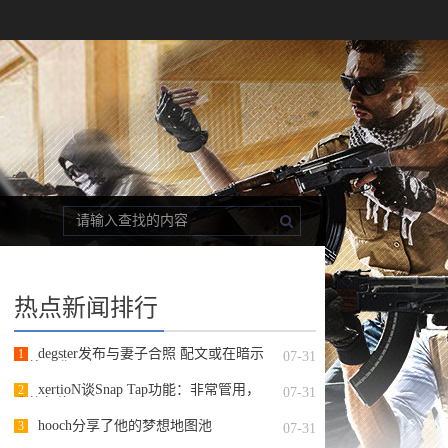
热点新闻排行
degster发布与妻子合照 配文或在暗示
1
07-31
即将晋升父亲
xertioN谈Snap Tap功能：非常管用，
2
07-31
我的急停更加干
hooch分享了他的梦想地图池
3
07-31