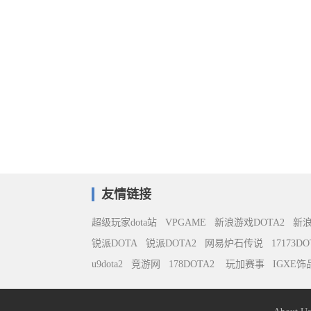
友情链接
超级玩家dota站
VPGAME
新浪游戏DOTA2
新
锐派DOTA
锐派DOTA2
网易炉石传说
17173DO
u9dota2
竞游网
178DOTA2
玩加赛事
IGXE