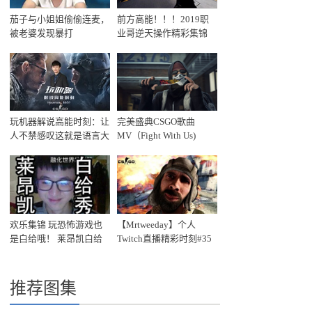
茄子与小姐姐偷偷连麦，
前方高能！！！2019职
被老婆发现暴打
业哥逆天操作精彩集锦
玩机器解说高能时刻：让
完美盛典CSGO歌曲
人不禁感叹这就是语言大
MV（Fight With Us)
师的魅力！
欢乐集锦 玩恐怖游戏也
【Mrtweeday】个人
是白给哦！ 莱昂凯白给
Twitch直播精彩时刻#35
秀#3
推荐图集