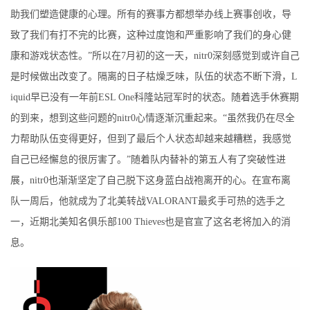
助我们塑造健康的心理。所有的赛事方都想举办线上赛事创收，导
致了我们有打不完的比赛，这种过度饱和严重影响了我们的身心健
康和游戏状态性。”所以在7月初的这一天，nitr0深刻感觉到或许自己
是时候做出改变了。隔离的日子枯燥乏味，队伍的状态不断下滑，L
iquid早已没有一年前ESL One科隆站冠军时的状态。随着选手休赛期
的到来，想到这些问题的nitr0心情逐渐沉重起来。“虽然我仍在尽全
力帮助队伍变得更好，但到了最后个人状态却越来越糟糕，我感觉
自己已经懈怠的很厉害了。”随着队内替补的第五人有了突破性进
展，nitr0也渐渐坚定了自己脱下这身蓝白战袍离开的心。在宣布离
队一周后，他就成为了北美转战VALORANT最炙手可热的选手之
一，近期北美知名俱乐部100 Thieves也是官宣了这名老将加入的消
息。