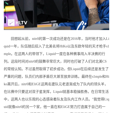
回想起从前，nitr0的第一次成功还是在2016年，当时他才加入Li
quid一年，队伍随后招入了北美名将HiKo以及东欧年轻的天才枪手s1
mple。在这两人的带领下，Liquid一度在各种赛事闯入半决赛的行
列。这段时间对nitr0的鼓舞非常巨大，同时也打破了人们对北美CS
的常规认知。不过虽然取得了初步成功，但Liquid在后续还是发生了
严重的问题，队员们内部矛盾巨大甚至放弃训练。最终在s1mple和Hi
ko离开后，nitr0和EliGE这两名建队元老逐渐成为了队内的领头羊，
在比赛中只要这对双子星发挥，Liquid就基本稳操胜券。在日常生活
中，这两人也以乐观的心态感染着队友及队内工作人员。“我觉得Liq
uid就像nitr0的另一个家，他一直在和EliGE努力打造属于自己的一