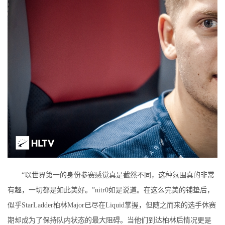
“以世界第一的身份参赛感觉真是截然不同，这种氛围真的非常
有趣，一切都是如此美好。”nitr0如是说道。在这么完美的铺垫后，
似乎StarLadder柏林Major已尽在Liquid掌握，但随之而来的选手休赛
期却成为了保持队内状态的最大阻碍。当他们到达柏林后情况更是