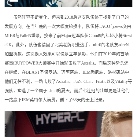
虽然阵容不断变化，但来到2018后这支队伍终于找到了自己的
发展方向。在当年底的一次大幅度轮换中，队伍将TACO与zews交由
MIBR与FalleN重聚，换来了前Major冠军队伍Cloud9的年轻小将Stewi
e2K。此外，队伍也请回了北美老牌职业选手、nitr0的老队友adreN
加盟执教。这次换人效果可以说是立竿见影，他们在2019年的首场
赛事iBUYPOWER大师赛中开始就击败了Astralis。而后这种势头还
在继续，在BLAST圣保罗站、迈阿密站、IEM悉尼站、洛杉矶站中
他们无往不利，一路击败了Astralis、FaZe Clan、Fnatic以及Vitality等
强队，塑造了一个属于Liqui的夏天。而后七连冠的壮举更是让他们
一路赢下IEM英特尔大满贯，创下了63天的无上记录。