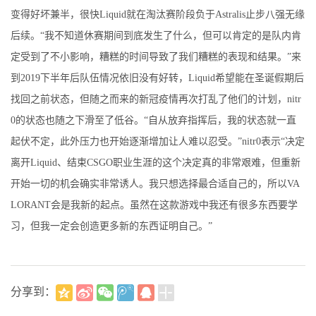
变得好坏兼半，很快Liquid就在淘汰赛阶段负于Astralis止步八强无缘
后续。“我不知道休赛期间到底发生了什么，但可以肯定的是队内肯
定受到了不小影响，糟糕的时间导致了我们糟糕的表现和结果。”来
到2019下半年后队伍情况依旧没有好转，Liquid希望能在圣诞假期后
找回之前状态，但随之而来的新冠疫情再次打乱了他们的计划，nitr
0的状态也随之下滑至了低谷。“自从放弃指挥后，我的状态就一直
起伏不定，此外压力也开始逐渐增加让人难以忍受。”nitr0表示“决定
离开Liquid、结束CSGO职业生涯的这个决定真的非常艰难，但重新
开始一切的机会确实非常诱人。我只想选择最合适自己的，所以VA
LORANT会是我新的起点。虽然在这款游戏中我还有很多东西要学
习，但我一定会创造更多新的东西证明自己。”
分享到：