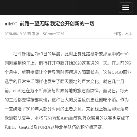
nitr0：前路一望无际 我定会开创新的一切
2020-08-19 08:55 来源：SGamer.COM
作者：木头
把时针拨回7月3日的早晨，此时正身处路易斯安那家中的nitr0
刚刚坐到椅子上，例行打开电脑开始2020这普通的一天。在之前的6
个月中，新冠疫情让全世界暂时停摆进入隔离状态，这位CSGO职业
选手的日常生活同样也发生了翻天覆地的巨大变化。就在几个月
前，nitr0还在为不断奔波与世界各地的旅途而烦恼。而现在，每天
的生活都变得按部就班，这种巨大的反差反倒更让他吃不消。作为
一支统治了2019年大部分时间的王者之师，来到线上赛后却无法与
欧洲强队交手，本将与NaVi和Astralis等队万众瞩目的决赛也变成了
和EG、GenG以及FURIA这种北美队伍的积分循环赛。