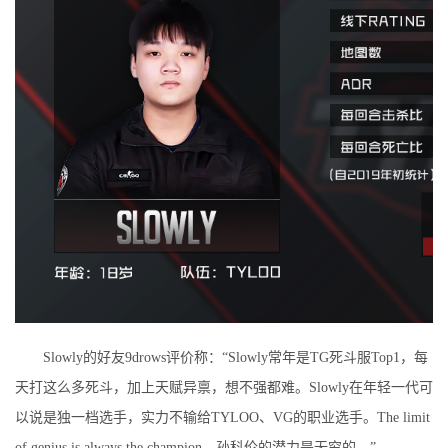
Slowly的好友9drows评价称：“Slowly常年是TG死斗服Top1，每
天打这么多死斗，加上天赋异禀，想不强都难。Slowly在年轻一代可
以说是独一档选手，实力不输给TYLOO、VG的职业选手。The limit
of genius is always the champion，孙科伦的潜力是无穷的。”