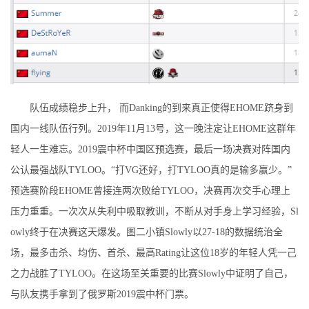
队伍成绩稳步上升， 而Danking的到来真正使得EHOME跻身到
国内一线队伍行列。2019年11月13号，这一晚注定让EHOME这群年
轻人一生难忘。2019震中杯中国区预选赛，最后一场决赛对阵国内
公认最强战队TYLOO。“打VG还好，打TYLOO真的是输多赢少。”
预选赛阶段EHOME曾接连两次败给TYLOO，决赛再次交手心理上
压力重重。一次次从失利中吸取教训，不断从对手身上学习经验，Sl
owly终于在决赛这天爆发。图二小镇Slowly以27-18的数据统治全
场，最多击杀、均伤、首杀、最高Rating让这位18岁的年轻人凭一己
之力战胜了TYLOO。在这场至关重要的比赛Slowly中证明了自己，
与队友携手拿到了俄罗斯2019震中杯门票。