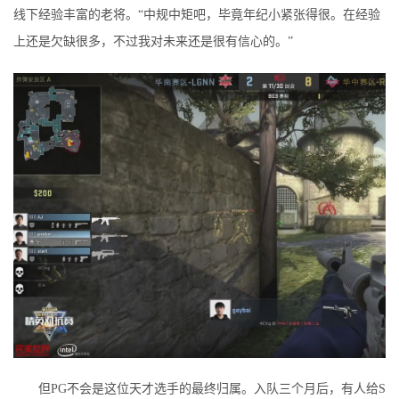
线下经验丰富的老将。“中规中矩吧，毕竟年纪小紧张得很。在经验
上还是欠缺很多，不过我对未来还是很有信心的。”
但PG不会是这位天才选手的最终归属。入队三个月后，有人给S