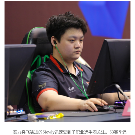
实力突飞猛进的Slowly迅速受到了职业选手圈关注。S3赛季还