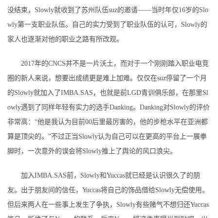
没结束，Slowly就收到了苏州队伍suz的邀请——当时年仅16岁的Slo
wly第一支职业队伍。自己的实力受到了职业队伍的认可，Slowly的
家人也逐渐对他的职业之路有所改观。
2017年的CNCS并不是一片沃土，而对于一个刚刚踏入职业电竞
圈的新人来说，想要出成绩更是难上加难。仅仅在suz停留了一个月
的Slowly就加入了IMBA.SAS，也就是前LGD青训俱乐部，在那里Sl
owly遇到了同样年轻有实力的选手Danking。Danking对Slowly的评价
非常高：“他是我认为目前00后里最厉害的，他的步枪水平在亚洲都
算是顶尖的。”不过正当Slowly认为自己可以在更高的平台上一展拳
脚时，一次意外的误会将Slowly推上了舆论的风口浪尖。
加入IMBA.SAS前，Slowly和Yuccas就已经是认识很久了的朋
友。出于朋友间的信任，Yuccas将自己的饰品借给Slowly无偿使用。
但后来两人在一些事上发生了争执，Slowly有些赌气不想归还Yuccas