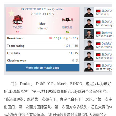
“我、Danking、DeStRoYeR、Marek、B1NGO，这是我认为最好
的EHOME阵容。”第一次打进S级赛事的Slowly既兴奋又满怀期待。
“我还没20岁，既然第一次都有了，肯定也会有下一次的。”第一次走
出国门、第一次面对国际强队、第一次面对众多镜头，初临大赛的Sl
owly难免还是会有些怯场。“那时候我觉着我是能面对大场面的人