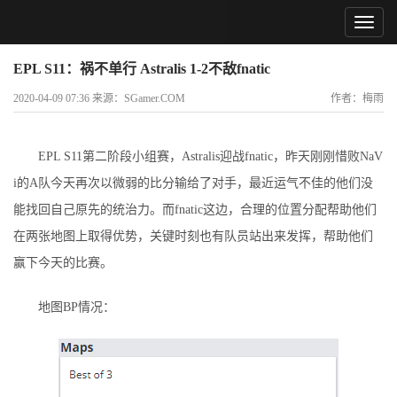
EPL S11：祸不单行 Astralis 1-2不敌fnatic
2020-04-09 07:36 来源：SGamer.COM
作者：梅雨
EPL S11第二阶段小组赛，Astralis迎战fnatic，昨天刚刚惜败NaV
i的A队今天再次以微弱的比分输给了对手，最近运气不佳的他们没
能找回自己原先的统治力。而fnatic这边，合理的位置分配帮助他们
在两张地图上取得优势，关键时刻也有队员站出来发挥，帮助他们
赢下今天的比赛。
地图BP情况：