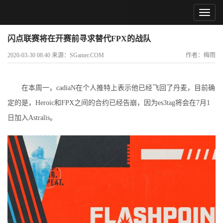
闪点联赛将在开赛前寻求替代FPX的战队
2020-03-30 08:40 来源：SGamer.COM
作者：梅雨
在本周一，cadiaN在个人推特上表示他已经飞回了丹麦，目前确
定的是，Heroic和FPX之间的合约已经告崩，因为es3tag将会在7月1
日加入Astralis。